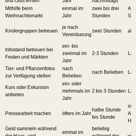
und Obst ernten
Jahr
nachmittags
Mithilfe beim
einmal im
zwei bis drei
All
Weihnachtsmarkt
Jahr
Stunden
Sch
je nach
Kindergruppen betreuen
zwei Stunden
all
Vereinbarung
ein- bis
Infostand betreuen bei
zweimal im
2-3 Stunden
Lan
Festen und Märkten
Jahr
Tier- und Pflanzenfotos
nach
nach Belieben
Lan
zur Verfügung stellen
Belieben
ein- oder
Kurs oder Exkursion
mehrmals im
2 bis 3 Stunden
Lan
anbieten
Jahr
im 
halbe Stunde
Pressearbeit machen
öfters im Jahr
Akt
bis Stunde
Hau
Geld sammeln während
beliebig
einmal im
der Haus- und
während der
woh