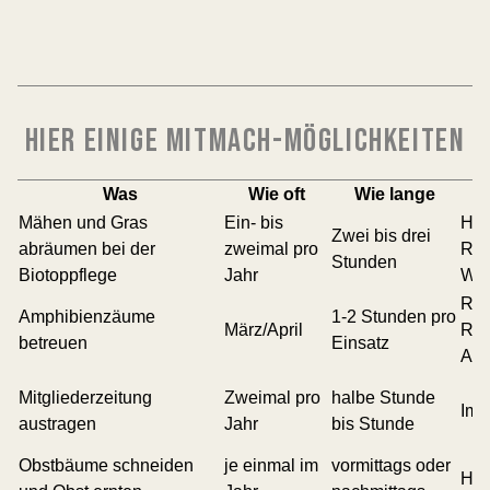
HIER EINIGE MITMACH-MÖGLICHKEITEN
Was
Wie oft
Wie lange
Mähen und Gras
Ein- bis
Hei
Zwei bis drei
abräumen bei der
zweimal pro
Red
Stunden
Biotoppflege
Jahr
Wen
Rot
Amphibienzäume
1-2 Stunden pro
März/April
Red
betreuen
Einsatz
All
Mitgliederzeitung
Zweimal pro
halbe Stunde
Im 
austragen
Jahr
bis Stunde
Obstbäume schneiden
je einmal im
vormittags oder
Hei