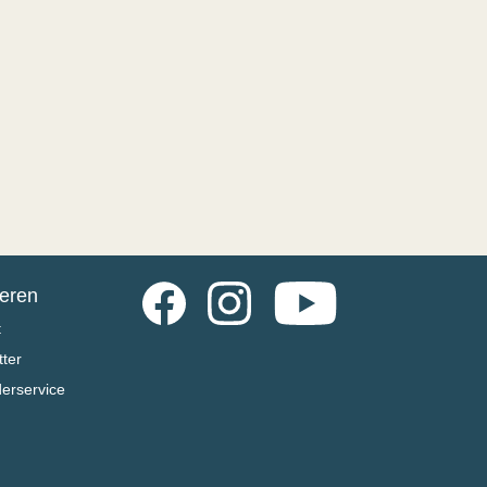
Facebook
Instagram
YouTube
ieren
t
ter
derservice