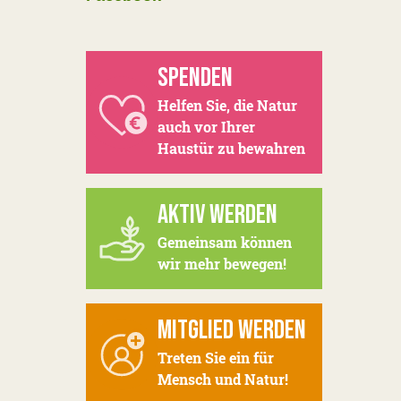
SPENDEN
Helfen Sie, die Natur
auch vor Ihrer
Haustür zu bewahren
AKTIV WERDEN
Gemeinsam können
wir mehr bewegen!
MITGLIED WERDEN
Treten Sie ein für
Mensch und Natur!