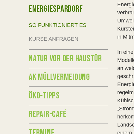
Energie
ENERGIESPARDORF
verbra
Umwelt
SO FUNKTIONIERT ES
Kurste
in Mit
KURSE ANFRAGEN
In ein
NATUR VOR DER HAUSTÜR
Modelld
an wel
AK MÜLLVERMEIDUNG
geschr
Energi
regelm
ÖKO-TIPPS
Kühlsc
„Strom
REPAIR-CAFÉ
herkom
Landsc
TERMINE
einem 