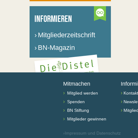
INFORMIEREN
›
Mitgliederzeitschrift
›
BN-Magazin
Mitmachen
Inform
›
›
Mitglied werden
Kontak
›
›
Spenden
Newslet
›
›
BN Stiftung
Mitglie
›
Mitglieder gewinnen
›
Impressum und Datenschutz