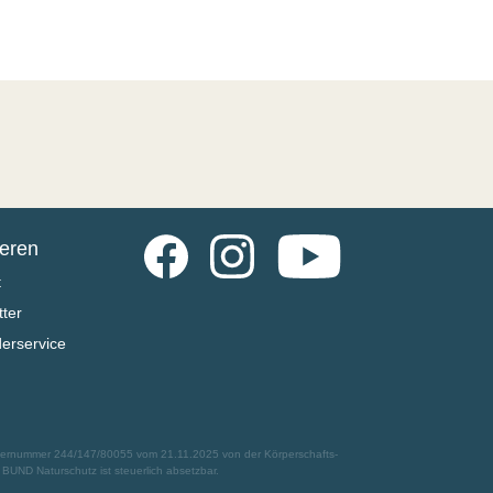
Facebook
Instagram
YouTube
ieren
t
ter
derservice
euernummer 244/147/80055 vom 21.11.2025 von der Körperschafts-
UND Naturschutz ist steuerlich absetzbar.