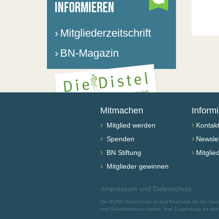
INFORMIEREN
›
Mitgliederzeitschrift
›
BN-Magazin
Mitmachen
Inform
›
›
Mitglied werden
Kontak
›
›
Spenden
Newslet
›
›
BN Stiftung
Mitglie
›
Mitglieder gewinnen
›
Impressum und Datenschutz
Der BUND Naturschutz ist laut Bescheid mit der St
und Gewerbesteuer befreit. Ihre Zuwendung an den B