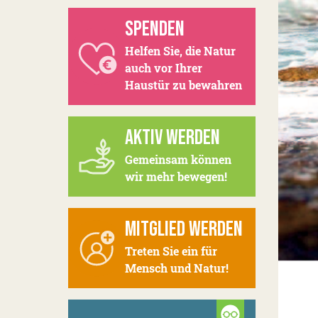
SPENDEN
Helfen Sie, die Natur
auch vor Ihrer
Haustür zu bewahren
AKTIV WERDEN
Gemeinsam können
wir mehr bewegen!
MITGLIED WERDEN
Treten Sie ein für
Mensch und Natur!