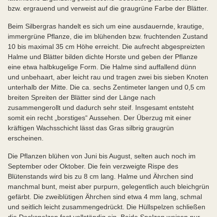
bzw. ergrauend und verweist auf die graugrüne Farbe der Blätter.
Beim Silbergras handelt es sich um eine ausdauernde, krautige,
immergrüne Pflanze, die im blühenden bzw. fruchtenden Zustand
10 bis maximal 35 cm Höhe erreicht. Die aufrecht abgespreizten
Halme und Blätter bilden dichte Horste und geben der Pflanze
eine etwa halbkugelige Form. Die Halme sind auffallend dünn
und unbehaart, aber leicht rau und tragen zwei bis sieben Knoten
unterhalb der Mitte. Die ca. sechs Zentimeter langen und 0,5 cm
breiten Spreiten der Blätter sind der Länge nach
zusammengerollt und dadurch sehr steif. Insgesamt entsteht
somit ein recht „borstiges“ Aussehen. Der Überzug mit einer
kräftigen Wachsschicht lässt das Gras silbrig graugrün
erscheinen.
Die Pflanzen blühen von Juni bis August, selten auch noch im
September oder Oktober. Die fein verzweigte Rispe des
Blütenstands wird bis zu 8 cm lang. Halme und Ährchen sind
manchmal bunt, meist aber purpurn, gelegentlich auch bleichgrün
gefärbt. Die zweiblütigen Ährchen sind etwa 4 mm lang, schmal
und seitlich leicht zusammengedrückt. Die Hüllspelzen schließen
die Deckspelzen fast vollständig ein. Beide Spelzen weisen nur