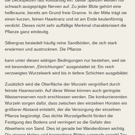
schwach ausgeprägte Nerven auf. Zu jeder Blüte gehört eine
hellbraune, bereits am Grund freie Granne. In der Mitte trägt sie
einen kurzen, feinen Haarkranz und ist am Ende keulenförmig
verdickt. Dieses nicht sehr auffällige Merkmal charakterisiert die
Pflanze ganz eindeutig.
Silbergras besiedelt häufig reine Sandböden, die sich stark
erwärmen und austrocknen. Die Pflanze
kann unter diesen widrigen Bedingungen nur bestehen, weil sie
mit besonderen „Einrichtungen" ausgestattet ist: Ein reich
verzweigtes Wurzelwerk wird bis in tiefere Schichten ausgebildet.
Zusätzlich wird die Oberfläche der Wurzeln vergrößert durch
feinste Haarwurzeln. Auf diese Weise können auch geringste
Wasserreserven noch erschlossen werden. Die konkurrierenden
Wurzeln sorgen dafür, dass zwischen den einzelnen Horsten ein
größerer Abstand entsteht, der die Versorgung der einzelnen
Pflanze begünstigt. Das dichte Wurzelgeflecht fördert die
Festigung des Bodens und verringert so die Gefahr des
Abwehens von Sand. Dies ist gerade bei Wanderdünen wichtig.
Die starren Halme und borstartigen Blätter sammeln sowohl Tau,