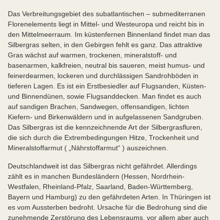
Das Verbreitungsgebiet des subatlantischen – submediterranen
Florenelements liegt in Mittel- und Westeuropa und reicht bis in
den Mittelmeerraum. Im küstenfernen Binnenland findet man das
Silbergras selten, in den Gebirgen fehlt es ganz. Das attraktive
Gras wächst auf warmen, trockenen, mineralstoff- und
basenarmen, kalkfreien, neutral bis saueren, meist humus- und
feinerdearmen, lockeren und durchlässigen Sandrohböden in
tieferen Lagen. Es ist ein Erstbesiedler auf Flugsanden, Küsten-
und Binnendünen, sowie Flugsanddecken. Man findet es auch
auf sandigen Brachen, Sandwegen, offensandigen, lichten
Kiefern- und Birkenwäldern und in aufgelassenen Sandgruben.
Das Silbergras ist die kennzeichnende Art der Silbergrasfluren,
die sich durch die Extrembedingungen Hitze, Trockenheit und
Mineralstoffarmut ( „Nährstoffarmut“ ) auszeichnen.
Deutschlandweit ist das Silbergras nicht gefährdet. Allerdings
zählt es in manchen Bundesländern (Hessen, Nordrhein-
Westfalen, Rheinland-Pfalz, Saarland, Baden-Württemberg,
Bayern und Hamburg) zu den gefährdeten Arten. In Thüringen ist
es vom Aussterben bedroht. Ursache für die Bedrohung sind die
zunehmende Zerstörung des Lebensraums, vor allem aber auch