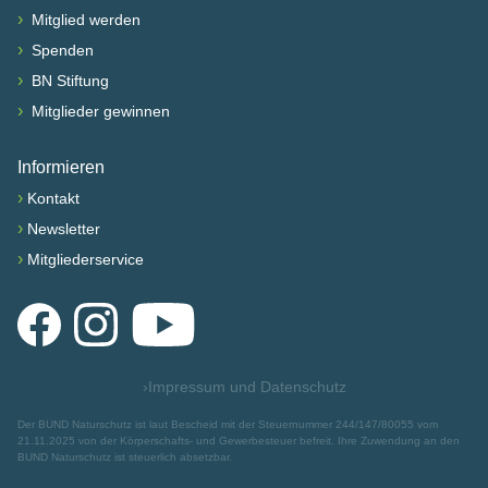
›
Mitglied werden
›
Spenden
›
BN Stiftung
›
Mitglieder gewinnen
Informieren
›
Kontakt
›
Newsletter
›
Mitgliederservice
Facebook
Instagram
YouTube
›
Impressum und Datenschutz
Der BUND Naturschutz ist laut Bescheid mit der Steuernummer 244/147/80055 vom
21.11.2025 von der Körperschafts- und Gewerbesteuer befreit. Ihre Zuwendung an den
BUND Naturschutz ist steuerlich absetzbar.