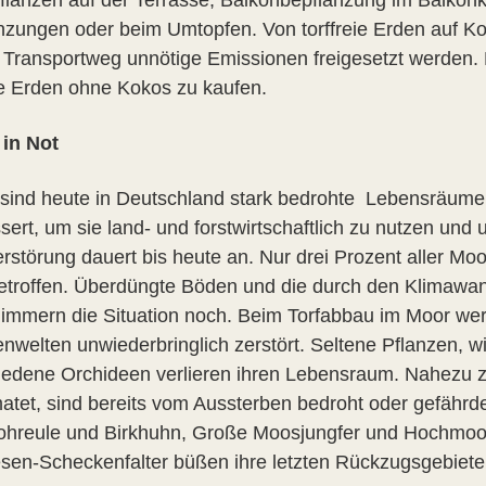
flanzen auf der Terrasse, Balkonbepflanzung im Balkonk
nzungen oder beim Umtopfen. Von torffreie Erden auf K
 Transportweg unnötige Emissionen freigesetzt werden. Mi
eie Erden ohne Kokos zu kaufen.
in Not
sind heute in Deutschland stark bedrohte Lebensräume
sert, um sie land- und forstwirtschaftlich zu nutzen und
rstörung dauert bis heute an. Nur drei Prozent aller M
betroffen. Überdüngte Böden und die durch den Klimawa
limmern die Situation noch. Beim Torfabbau im Moor werd
enwelten unwiederbringlich zerstört. Seltene Pflanzen, 
iedene Orchideen verlieren ihren Lebensraum. Nahezu zw
atet, sind bereits vom Aussterben bedroht oder gefährd
hreule und Birkhuhn, Große Moosjungfer und Hochmoor
esen-Scheckenfalter büßen ihre letzten Rückzugsgebiete 