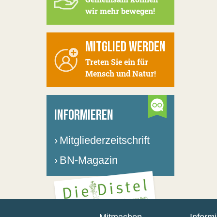
wir mehr bewegen!
MITGLIED WERDEN
Treten Sie ein für
Mensch und Natur!
INFORMIEREN
›
Mitgliederzeitschrift
›
BN-Magazin