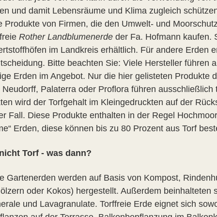
gen und damit Lebensräume und Klima zugleich schützen. 
eie Produkte von Firmen, die den Umwelt- und Moorschu
ffreie
Rother Landblumenerde
der Fa. Hofmann kaufen. S
tstoffhöfen im Landkreis erhältlich. Für andere Erden er
tscheidung. Bitte beachten Sie: Viele Hersteller führen
tige Erden im Angebot. Nur die hier gelisteten Produkte d
Neudorff, Palaterra oder Proflora führen ausschließlich 
ten wird der Torfgehalt im Kleingedruckten auf der Rücks
er Fall. Diese Produkte enthalten in der Regel Hochmoortor
rme“ Erden, diese können bis zu 80 Prozent aus Torf bes
icht Torf - was dann?
eie Gartenerden werden auf Basis von Kompost, Rindenh
ölzern oder Kokos) hergestellt. Außerdem beinhalteten s
erale und Lavagranulate. Torffreie Erde eignet sich sow