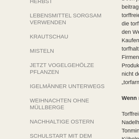
HERBST
beitra
torffr
LEBENSMITTEL SORGSAM
VERWENDEN
die tor
den Wer
KRAUTSCHAU
Kaufen
torfhal
MISTELN
Firmen 
JETZT VOGELGEHÖLZE
Produk
PFLANZEN
nicht d
„torfa
IGELMÄNNER UNTERWEGS
Wenn n
WEIHNACHTEN OHNE
MÜLLBERGE
Torffr
NACHHALTIGE OSTERN
Nadelh
Tonmin
SCHULSTART MIT DEM