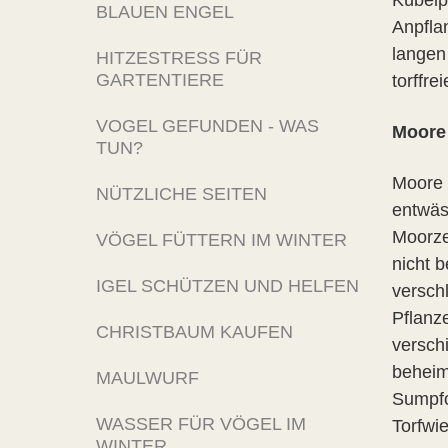
Kübelp
BLAUEN ENGEL
Anpfla
langen
HITZESTRESS FÜR
GARTENTIERE
torffr
VOGEL GEFUNDEN - WAS
Moore 
TUN?
Moore 
NÜTZLICHE SEITEN
entwäs
Moorze
VÖGEL FÜTTERN IM WINTER
nicht 
IGEL SCHÜTZEN UND HELFEN
versch
Pflanz
CHRISTBAUM KAUFEN
versch
beheim
MAULWURF
Sumpfo
WASSER FÜR VÖGEL IM
Torfwi
WINTER