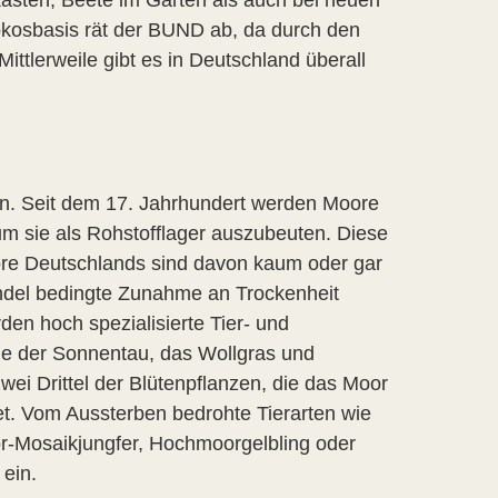
asten, Beete im Garten als auch bei neuen
okosbasis rät der BUND ab, da durch den
ttlerweile gibt es in Deutschland überall
n. Seit dem 17. Jahrhundert werden Moore
 um sie als Rohstofflager auszubeuten. Diese
oore Deutschlands sind davon kaum oder gar
ndel bedingte Zunahme an Trockenheit
en hoch spezialisierte Tier- und
wie der Sonnentau, das Wollgras und
ei Drittel der Blütenpflanzen, die das Moor
et. Vom Aussterben bedrohte Tierarten wie
-Mosaikjungfer, Hochmoorgelbling oder
ein.