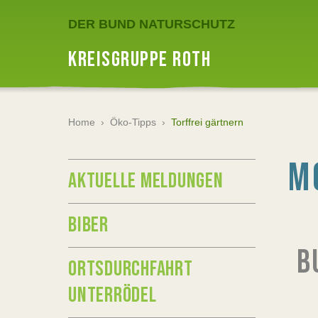
DER BUND NATURSCHUTZ
KREISGRUPPE ROTH
Home
›
Öko-Tipps
›
Torffrei gärtnern
M
AKTUELLE MELDUNGEN
BIBER
B
ORTSDURCHFAHRT
UNTERRÖDEL