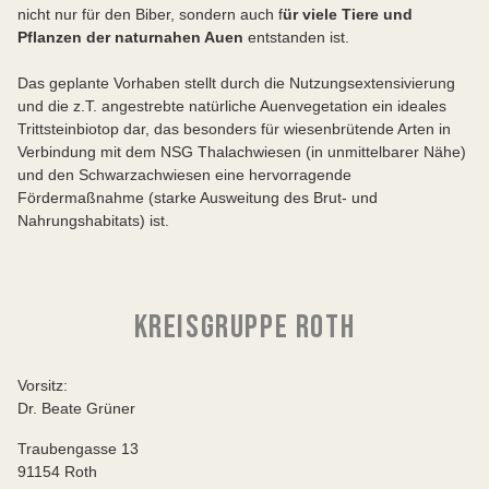
nicht nur für den Biber, sondern auch f
ür viele Tiere und
Pflanzen der naturnahen Auen
en
tstanden ist.
Das geplante Vorhaben stellt durch die Nutzungsextensivierung
und die z.T. angestrebte natürliche Auenvegetation ein ideales
Trittsteinbiotop dar, das besonders für wiesenbrütende Arten in
Verbindung mit dem NSG Thalachwiesen (in unmittelbarer Nähe)
und den Schwarzachwiesen eine hervorragende
Fördermaßnahme (starke Ausweitung des Brut- und
Nahrungshabitats) ist.
KREISGRUPPE ROTH
Vorsitz:
Dr. Beate Grüner
Traubengasse 13
91154 Roth