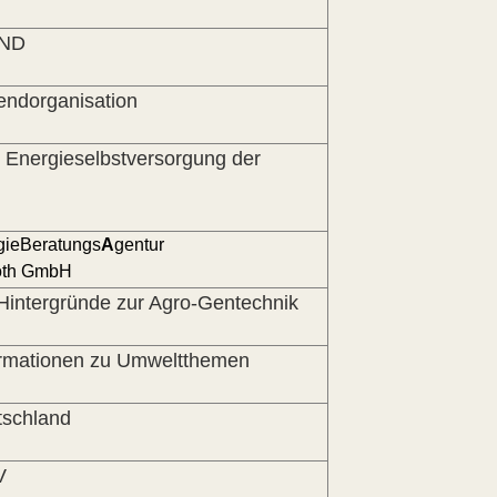
UND
endorganisation
e Energieselbstversorgung der
gieBeratungs
A
gentur
oth GmbH
Hintergründe zur Agro-Gentechnik
rmationen zu Umweltthemen
schland
V