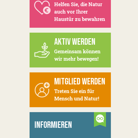
Helfen Sie, die Natur
auch vor Ihrer
Haustür zu bewahren
AKTIV WERDEN
Gemeinsam können
wir mehr bewegen!
MITGLIED WERDEN
Treten Sie ein für
Mensch und Natur!
INFORMIEREN