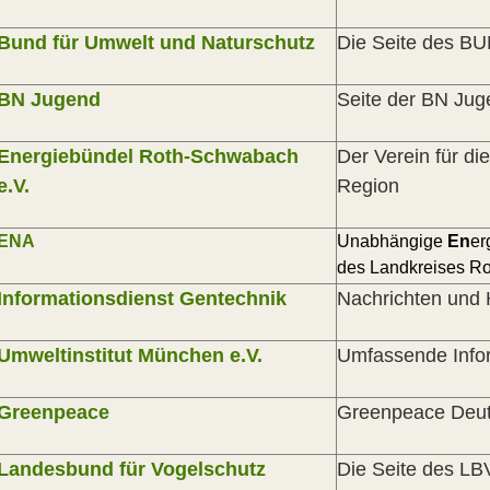
Bund für Umwelt und Naturschutz
Die Seite des B
BN Jugend
Seite der BN Jug
Energiebündel
Roth-Schwabach
Der Verein für di
e.V.
Region
ENA
Unabhängige
E
n
er
des Landkreises R
Informationsdienst Gentechnik
Nachrichten und 
Umweltinstitut München e.V.
Umfassende Info
Greenpeace
Greenpeace Deut
Landesbund für Vogelschutz
Die Seite des LB