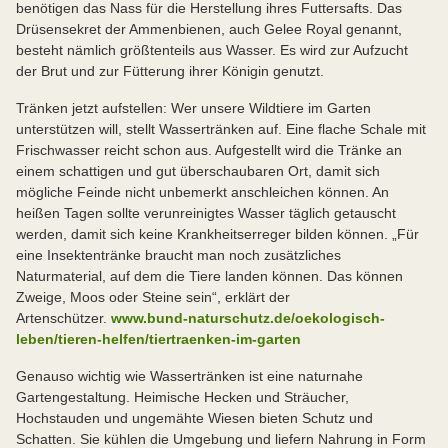
benötigen das Nass für die Herstellung ihres Futtersafts. Das
Drüsensekret der Ammenbienen, auch Gelee Royal genannt,
besteht nämlich größtenteils aus Wasser. Es wird zur Aufzucht
der Brut und zur Fütterung ihrer Königin genutzt.
Tränken jetzt aufstellen: Wer unsere Wildtiere im Garten
unterstützen will, stellt Wassertränken auf. Eine flache Schale mit
Frischwasser reicht schon aus. Aufgestellt wird die Tränke an
einem schattigen und gut überschaubaren Ort, damit sich
mögliche Feinde nicht unbemerkt anschleichen können. An
heißen Tagen sollte verunreinigtes Wasser täglich getauscht
werden, damit sich keine Krankheitserreger bilden können. „Für
eine Insektentränke braucht man noch zusätzliches
Naturmaterial, auf dem die Tiere landen können. Das können
Zweige, Moos oder Steine sein“, erklärt der
Artenschützer.
www.bund-naturschutz.de/oekologisch-
leben/tieren-helfen/tiertraenken-im-garten
Genauso wichtig wie Wassertränken ist eine naturnahe
Gartengestaltung. Heimische Hecken und Sträucher,
Hochstauden und ungemähte Wiesen bieten Schutz und
Schatten. Sie kühlen die Umgebung und liefern Nahrung in Form