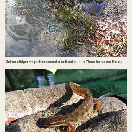
Kleiner eifriger Amphibiensammler entleert seinen Eimer im neuen Biotop